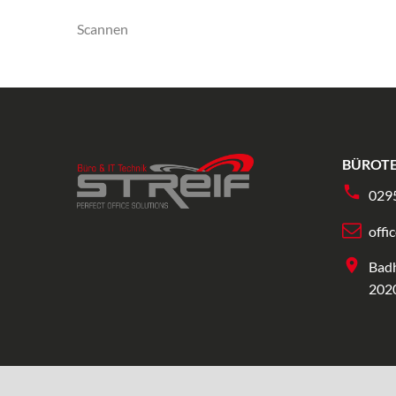
Scannen
BÜROTE
029
offi
Bad
202