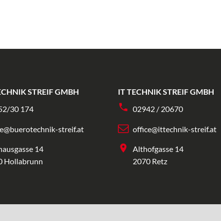
CHNIK STREIF GMBH
IT TECHNIK STREIF GMBH
52/30 174
02942 / 20670
ce@buerotechnik-streif.at
office@ittechnik-streif.at
hausgasse 14
Althofgasse 14
0 Hollabrunn
2070 Retz