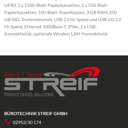
UFRII, 2 x 1500-Blatt-Papierkassetten, 2 x 550-Blatt-
Papierkassetten, 100-Blatt-Stapelbypass, 3 GB RAM, 250
GB SSD, Trommeleinheit, USB 2.0 Hi-Speed und USB 3.0/2.0
Hi-Speed, Ethernet 1000Base-T, IPSec, 2 x USB-
Konnektivität, optionale Wireless LAN-Konnektivitä
BÜROTECHNIK STREIF GMBH
02952/30 174